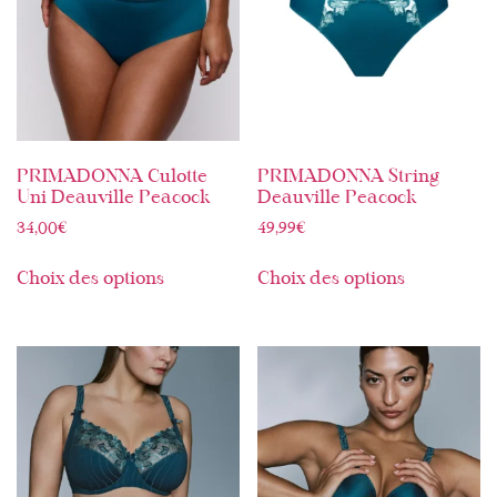
PRIMADONNA Culotte
PRIMADONNA String
Uni Deauville Peacock
Deauville Peacock
34,00
€
49,99
€
Choix des options
Choix des options