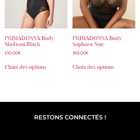
PRIMADONNA Body
PRIMADONNA Body
Madison Black
Sophora Noir
150,00
€
160,00
€
Choix des options
Choix des options
RESTONS CONNECTÉS !