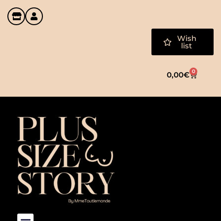
Wish
list
0
0,00
€