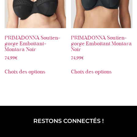
PRIMADONNA Soutien-
PRIMADONNA Soutien-
gorge Emboitant+
gorge Emboitant Montara
Montara Noir
Noir
74,99
€
74,99
€
Choix des options
Choix des options
RESTONS CONNECTÉS !