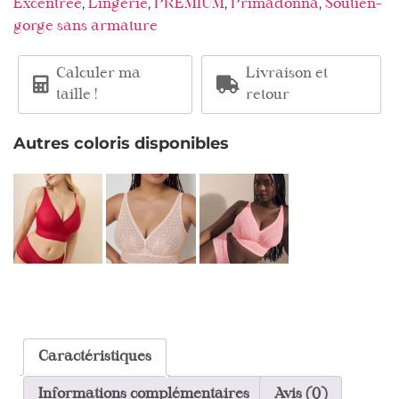
,
,
,
,
Excentrée
Lingerie
PREMIUM
Primadonna
Soutien-
gorge sans armature
Calculer ma
Livraison et
taille !
retour
Autres coloris disponibles
Caractéristiques
Informations complémentaires
Avis (0)