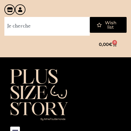
Wish
list
0
0,00
€