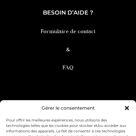
BESOIN D’AIDE ?
Formulaire de contact
&
FAQ
Condition générale de vente
Gérer le consentement
Pour offrir les meilleures expériences, nous utilisons des
Mentions légales
Livraison & retour
technologies telles que les cookies pour stocker et/ou accéder aux
informations des appareils. Le fait de consentir à ces technologies
Contact & service client