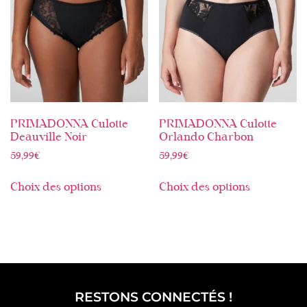
PRIMADONNA Culotte
PRIMADONNA Culotte
Deauville Noir
Orlando Charbon
59,99
€
59,99
€
Choix des options
Choix des options
RESTONS CONNECTÉS !