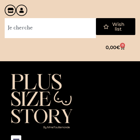
Wish
list
0
0,00
€