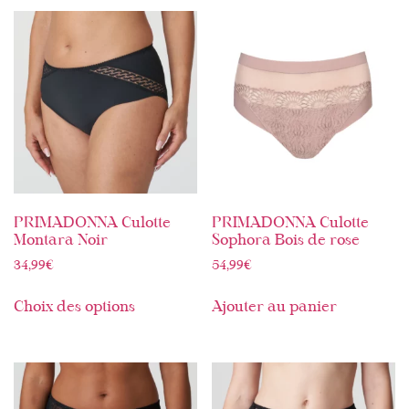
PRIMADONNA Culotte
PRIMADONNA Culotte
Montara Noir
Sophora Bois de rose
34,99
€
54,99
€
Choix des options
Ajouter au panier