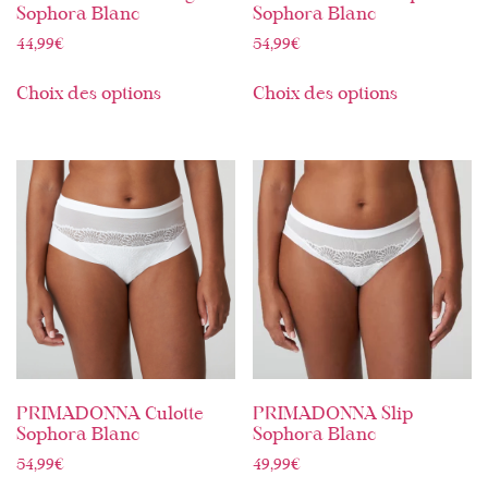
Sophora Blanc
Sophora Blanc
44,99
€
54,99
€
Choix des options
Choix des options
PRIMADONNA Culotte
PRIMADONNA Slip
Sophora Blanc
Sophora Blanc
54,99
€
49,99
€