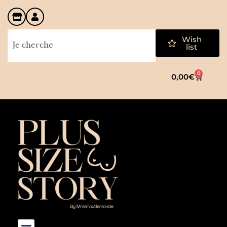
Wish
list
0
0,00
€