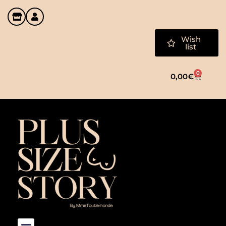
Wish
list
0
0,00
€