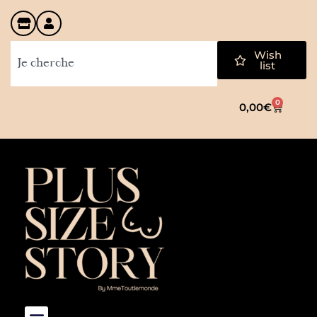
Wish
list
0
0,00
€