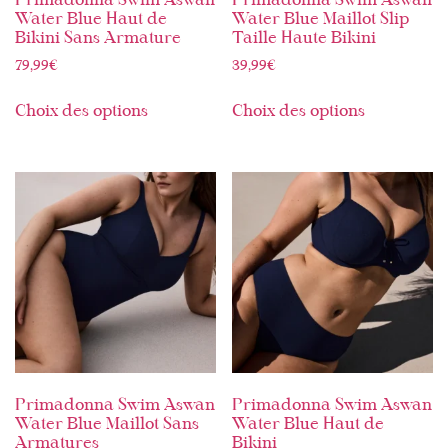
Primadonna Swim Aswan
Primadonna Swim Aswan
Water Blue Haut de
Water Blue Maillot Slip
Bikini Sans Armature
Taille Haute Bikini
79,99
€
39,99
€
Choix des options
Choix des options
Primadonna Swim Aswan
Primadonna Swim Aswan
Water Blue Maillot Sans
Water Blue Haut de
Armatures
Bikini