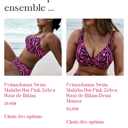
ensemble ...
Primadonna Swim
Primadonna Swim
Malabo Hot Pink Zebra
Malabo Hot Pink Zebra
Haut de Bikini
Haut de Bikini Demi
Mousse
89,90
€
94,90
€
Choix des options
Choix des options