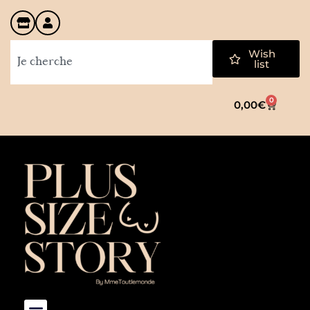
Wish
list
0
0,00
€