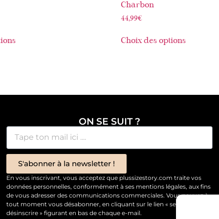
Charbon
44,99
€
tions
Choix des options
ON SE SUIT ?
S'abonner à la newsletter !
En vous inscrivant, vous acceptez que plussizestory.com traite vos
données personnelles, conformément à ses mentions légales, aux fins
de vous adresser des communications commerciales. Vous pouvez à
tout moment vous désabonner, en cliquant sur le lien « se
désinscrire » figurant en bas de chaque e-mail.