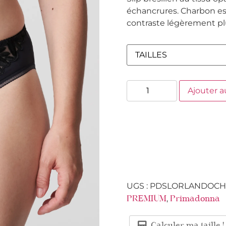
échancrures. Charbon est
contraste légèrement pl
Ajouter a
UGS :
PDSLORLANDOC
,
PREMIUM
Primadonna