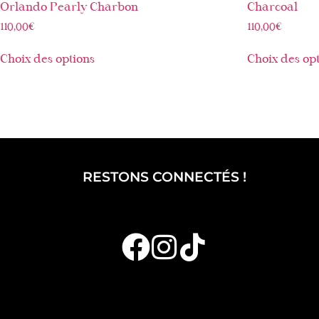
Orlando Pearly Charbon
Charcoal
110,00
€
110,00
€
Choix des options
Choix des op
RESTONS CONNECTÉS !