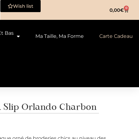
Wish list
0
0,00
€
Et Bas
Ma Taille, Ma Forme
Carte Cadeau
lip Orlando Charbon
opaque orné de broderies chics au niveau des