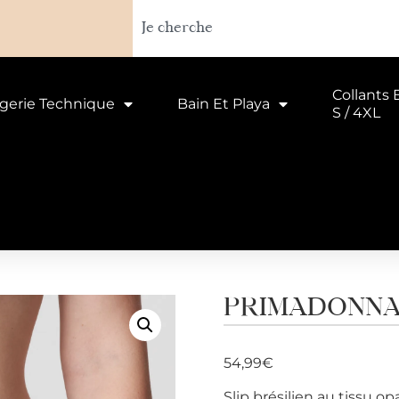
Collants 
ngerie Technique
Bain Et Playa
S / 4XL
PRIMADONNA S
54,99
€
Slip brésilien au tissu 