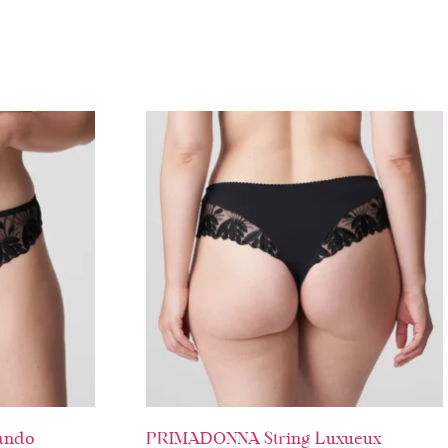
ando
PRIMADONNA String Luxueux