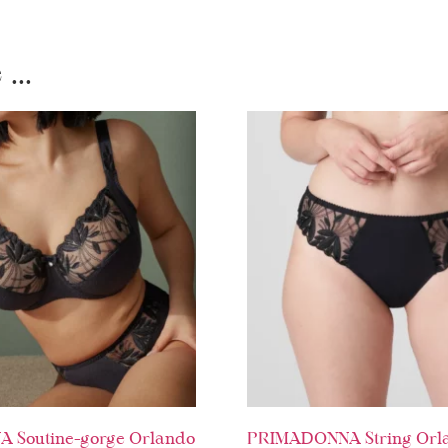
...
 Soutine-gorge Orlando
PRIMADONNA String Orl