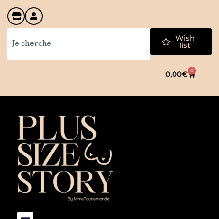
Wish
list
0
0,00
€