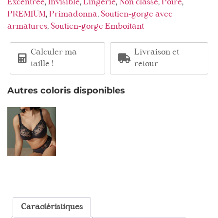
,
,
,
,
,
Excentrée
Invisible
Lingerie
Non classé
Poire
,
,
PREMIUM
Primadonna
Soutien-gorge avec
,
armatures
Soutien-gorge Emboitant
Calculer ma
Livraison et
taille !
retour
Autres coloris disponibles
Caractéristiques