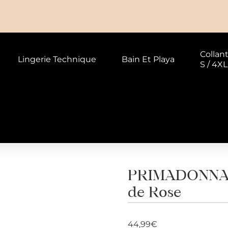
Collan
Lingerie Technique
Bain Et Playa
S / 4XL
PRIMADONNA S
de Rose
44,99
€