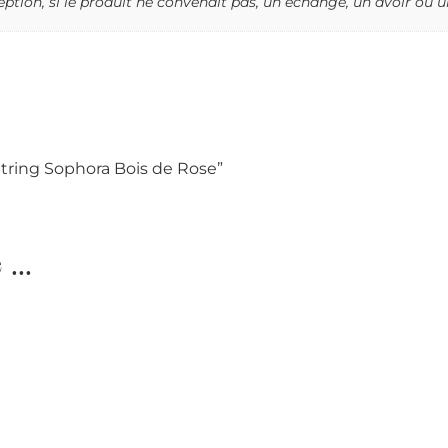
tion, si le produit ne convenait pas, un échange, un avoir ou
String Sophora Bois de Rose”
...