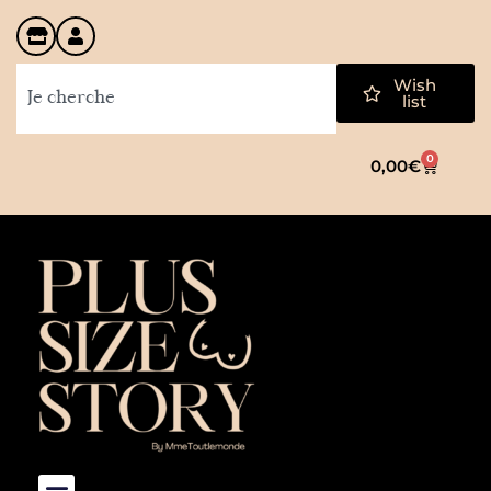
Wish
list
0
0,00
€