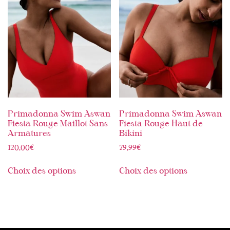
Primadonna Swim Aswan
Primadonna Swim Aswan
Fiesta Rouge Maillot Sans
Fiesta Rouge Haut de
Armatures
Bikini
120,00
€
79,99
€
Choix des options
Choix des options