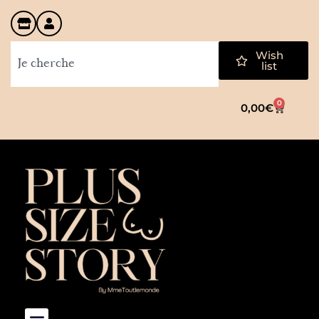
Wish
list
0
0,00
€