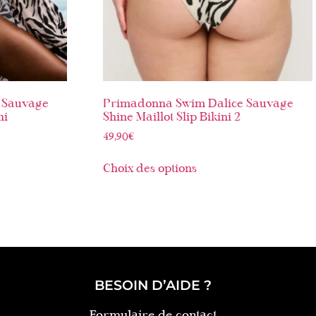
 Sauvage
Primadonna Swim Dalice Sauvage
ni
Shine Maillot Slip Bikini 2
49,90
€
Choix des options
BESOIN D’AIDE ?
Formulaire de contact