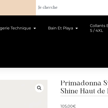
Collants 
ngerie Technique
Bain Et Playa
S / 4XL
Primadonna S
Shine Haut de 
105,00
€