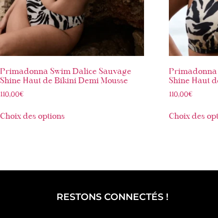
Primadonna Swim Dalice Sauvage
Primadonna 
Shine Haut de Bikini Demi Mousse
Shine Haut d
110,00
€
110,00
€
Choix des options
Choix des op
RESTONS CONNECTÉS !