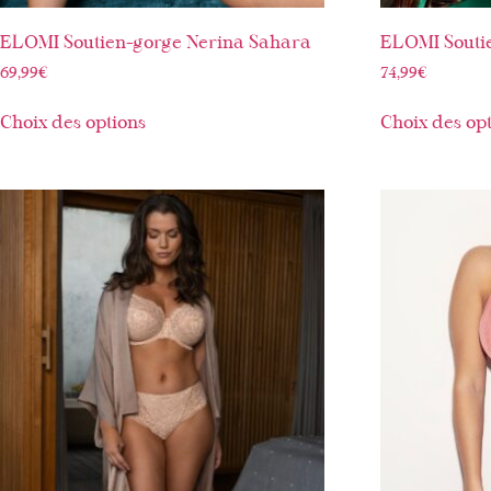
ELOMI Soutien-gorge Nerina Sahara
ELOMI Soutie
69,99
€
74,99
€
Choix des options
Choix des op