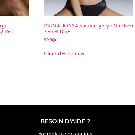
rge
PRIMADONNA Soutien-gorge Madison
ng Red
Velvet Blue
99,90
€
Choix des options
BESOIN D’AIDE ?
Formulaire de contact