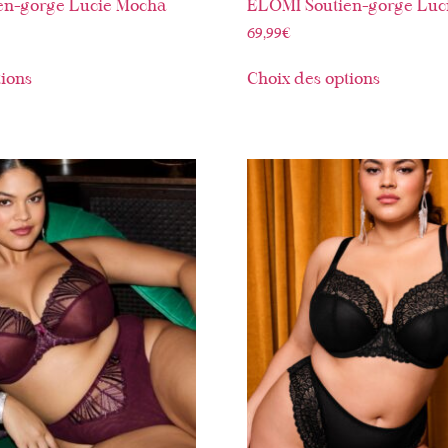
en-gorge Lucie Mocha
ELOMI Soutien-gorge Luci
69,99
€
tions
Choix des options