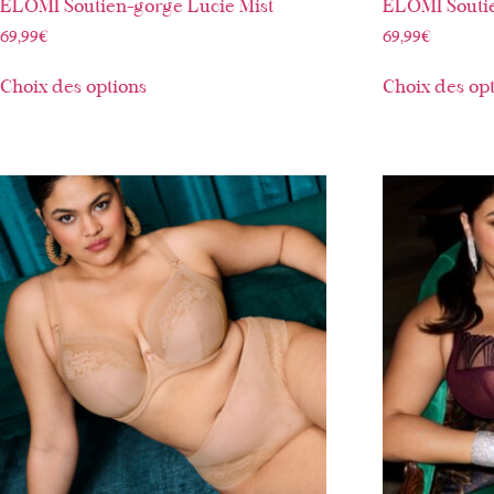
ELOMI Soutien-gorge Lucie Mist
ELOMI Souti
69,99
€
69,99
€
Choix des options
Choix des op