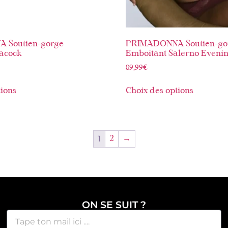
 Soutien-gorge
PRIMADONNA Soutien-go
eacock
Emboitant Salerno Eveni
89,99
€
tions
Choix des options
1
2
→
ON SE SUIT ?