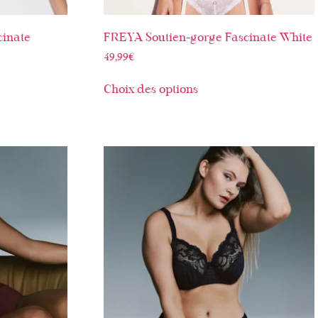
cinate
FREYA Soutien-gorge Fascinate White
49,99
€
Choix des options