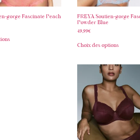
en-gorge Fascinate Peach
FREYA Soutien-gorge Fas
Powder Blue
49,99
€
tions
Choix des options