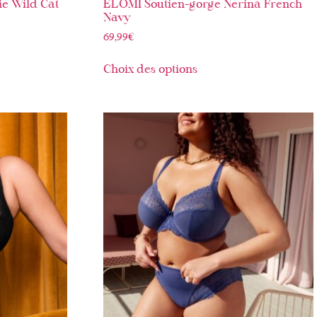
e Wild Cat
ELOMI Soutien-gorge Nerina French
Navy
69,99
€
Choix des options