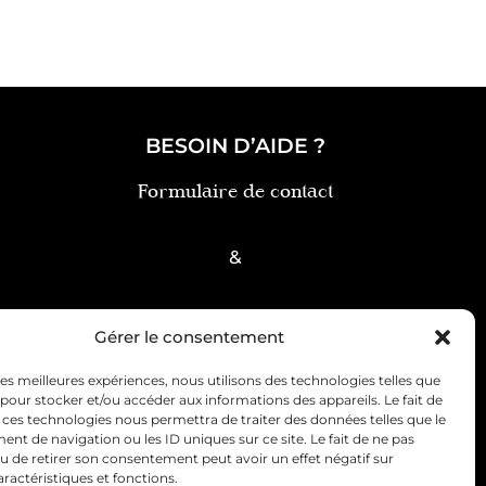
BESOIN D’AIDE ?
Formulaire de contact
&
FAQ
Gérer le consentement
 les meilleures expériences, nous utilisons des technologies telles que
 pour stocker et/ou accéder aux informations des appareils. Le fait de
 ces technologies nous permettra de traiter des données telles que le
t de navigation ou les ID uniques sur ce site. Le fait de ne pas
u de retirer son consentement peut avoir un effet négatif sur
ce client
Politique de cookies (UE)
aractéristiques et fonctions.