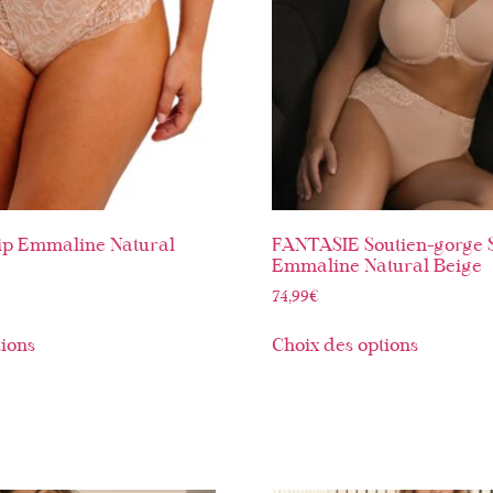
ip Emmaline Natural
FANTASIE Soutien-gorge 
Emmaline Natural Beige
74,99
€
tions
Choix des options