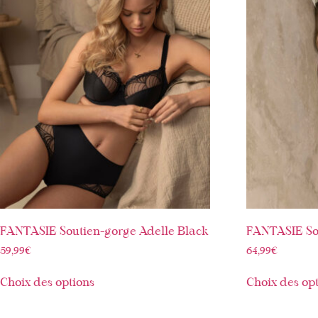
FANTASIE Soutien-gorge Adelle Black
FANTASIE Sou
59,99
€
64,99
€
Choix des options
Choix des op