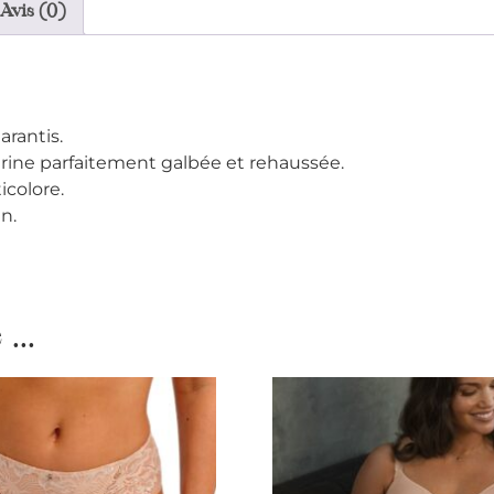
Avis (0)
rantis.
trine parfaitement galbée et rehaussée.
icolore.
n.
...