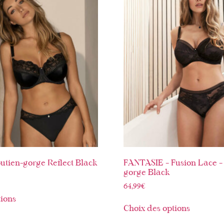
tien-gorge Reflect Black
FANTASIE – Fusion Lace – 
gorge Black
64,99
€
tions
Choix des options