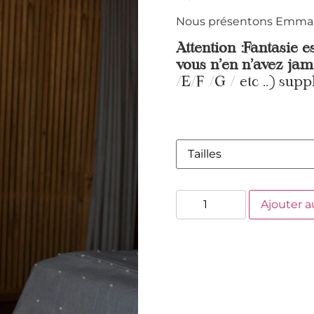
Nous présentons Emmaline
Attention :Fantasie e
vous n’en n’avez jam
/E/F /G / etc ..) supp
Ajouter a