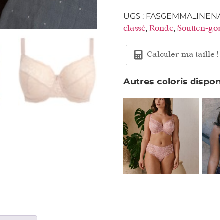
UGS :
FASGEMMALINEN
,
,
classé
Ronde
Soutien-go
Calculer ma taille !
Autres coloris dispon