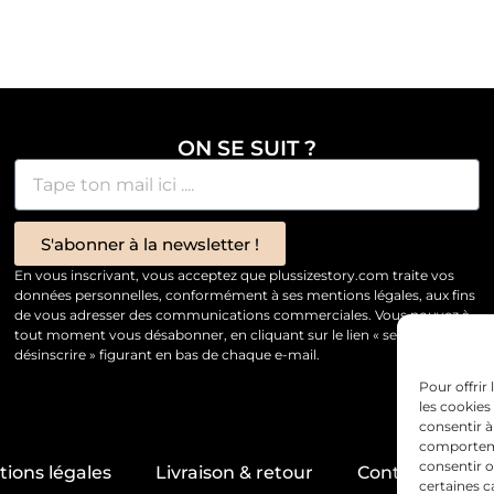
ON SE SUIT ?
S'abonner à la newsletter !
En vous inscrivant, vous acceptez que plussizestory.com traite vos
données personnelles, conformément à ses mentions légales, aux fins
de vous adresser des communications commerciales. Vous pouvez à
tout moment vous désabonner, en cliquant sur le lien « se
désinscrire » figurant en bas de chaque e-mail.
Pour offrir
les cookies
consentir à
comportemen
consentir o
ions légales
Livraison & retour
Contact & servi
certaines c