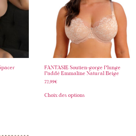
Spacer
FANTASIE Soutien-gorge Plunge
Paddé Emmaline Natural Beige
72,99
€
Choix des options