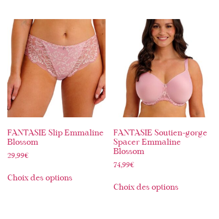
FANTASIE Slip Emmaline
FANTASIE Soutien-gorge
Blossom
Spacer Emmaline
Blossom
29,99
€
74,99
€
Choix des options
Choix des options