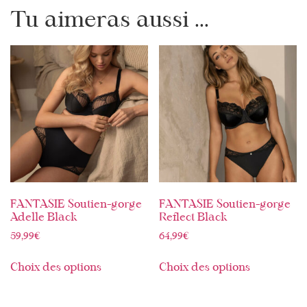
Tu aimeras aussi ...
FANTASIE Soutien-gorge
FANTASIE Soutien-gorge
Adelle Black
Reflect Black
59,99
€
64,99
€
Choix des options
Choix des options