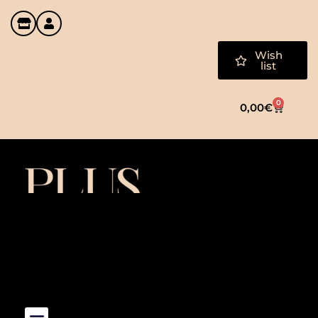
Wish
list
0
0,00
€