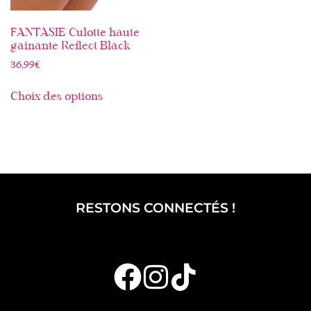
FANTASIE Culotte haute
gainante Reflect Black
36,99
€
Choix des options
RESTONS CONNECTÉS !