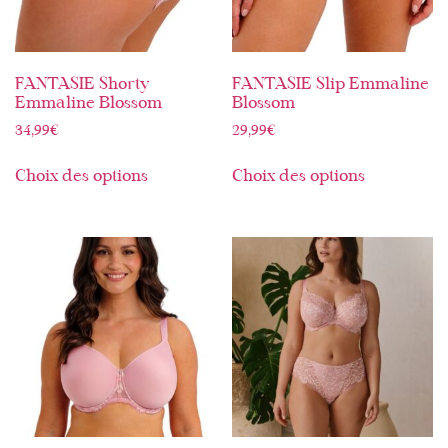
FANTASIE Shorty
FANTASIE Slip Emmaline
Emmaline Blossom
Blossom
34,99
€
29,99
€
Choix des options
Choix des options