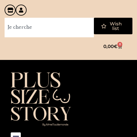
Wish
list
0
0,00
€