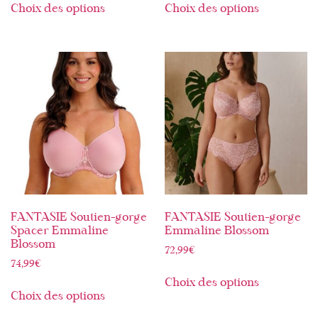
Choix des options
Choix des options
FANTASIE Soutien-gorge
FANTASIE Soutien-gorge
Spacer Emmaline
Emmaline Blossom
Blossom
72,99
€
74,99
€
Choix des options
Choix des options