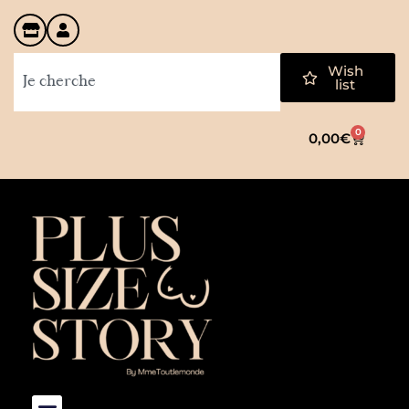
Wish
list
0
0,00
€