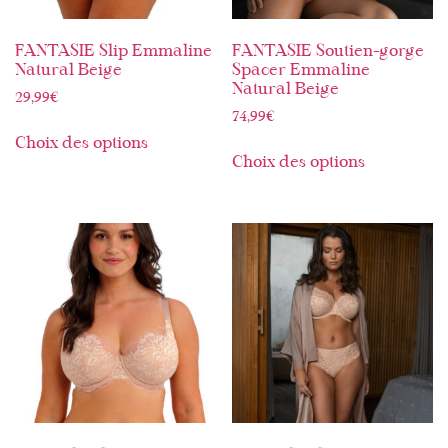
FANTASIE Slip Emmaline
FANTASIE Soutien-gorge
Natural Beige
Spacer Emmaline
Natural Beige
29,99
€
74,99
€
Choix des options
Choix des options