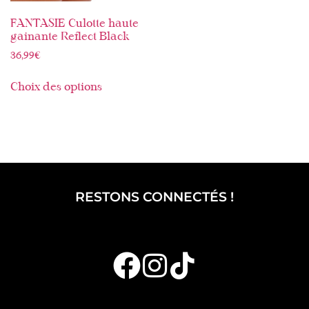
FANTASIE Culotte haute
gainante Reflect Black
36,99
€
Choix des options
RESTONS CONNECTÉS !