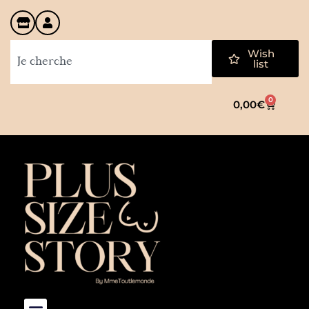
Wish
list
0
0,00
€