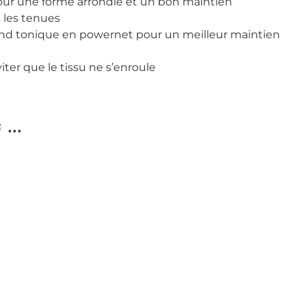
our une forme arrondie et un bon maintien
s les tenues
ond tonique en powernet pour un meilleur maintien
iter que le tissu ne s’enroule
...