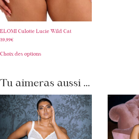
ELOMI Culotte Lucie Wild Cat
39,99
€
Choix des options
Tu aimeras aussi ...