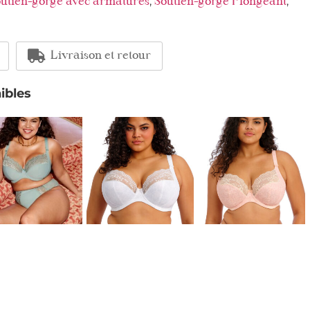
,
,
utien-gorge avec armatures
Soutien-gorge Plongeant
Livraison et retour
ibles