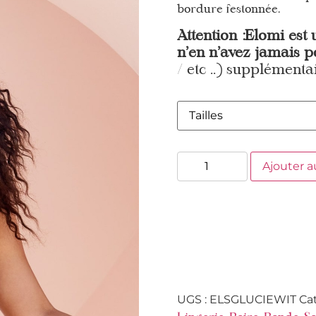
bordure festonnée.
Attention :Elomi est 
n’en n’avez jamais p
/ etc ..) supplémentai
Ajouter a
UGS :
ELSGLUCIEWIT
Ca