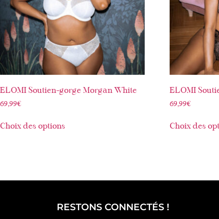
ELOMI Soutien-gorge Morgan White
ELOMI Souti
69,99
€
69,99
€
Choix des options
Choix des op
RESTONS CONNECTÉS !