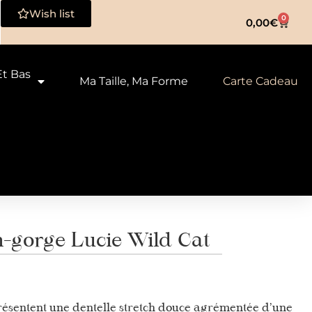
Wish list
0
0,00
€
Et Bas
Ma Taille, Ma Forme
Carte Cadeau
-gorge Lucie Wild Cat
résentent une dentelle stretch douce agrémentée d’une