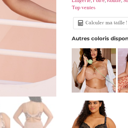
,
,
,
Lingerie
Poire
Ronde
So
Top ventes
Calculer ma taille !
Autres coloris dispon