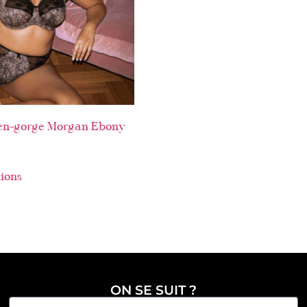
en-gorge Morgan Ebony
tions
ON SE SUIT ?