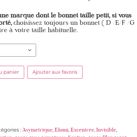
une marque dont le bonnet taille petit, si vous
orté,
choisissez toujours un bonnet ( D /E/F /G
re à votre taille habituelle.
u panier
Ajouter aux favoris
tégories :
,
,
,
,
Asymetrique
Elomi
Excentrée
Invisible