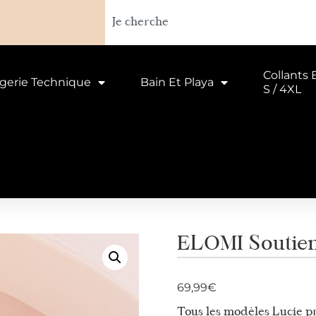
Collants 
ngerie Technique
Bain Et Playa
S / 4XL
ELOMI Soutien
69,99
€
Tous les modèles Lucie p