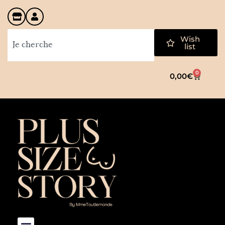
Wish
list
0
0,00
€