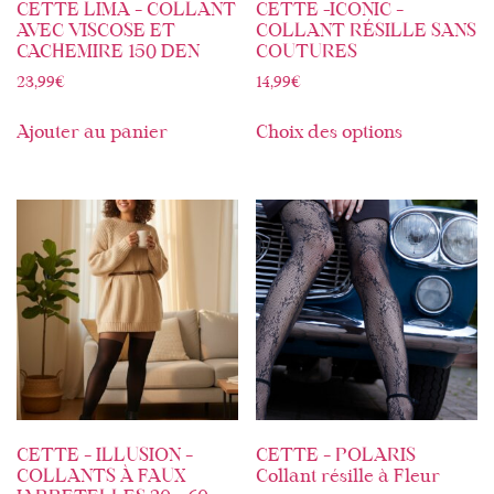
CETTE LIMA – COLLANT
CETTE -ICONIC –
AVEC VISCOSE ET
COLLANT RÉSILLE SANS
CACHEMIRE 150 DEN
COUTURES
23,99
€
14,99
€
Ajouter au panier
Choix des options
CETTE – ILLUSION –
CETTE – POLARIS
COLLANTS À FAUX
Collant résille à Fleur