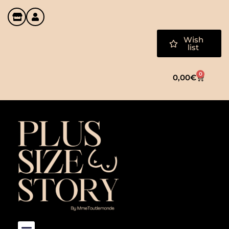
Wish
list
0
0,00
€