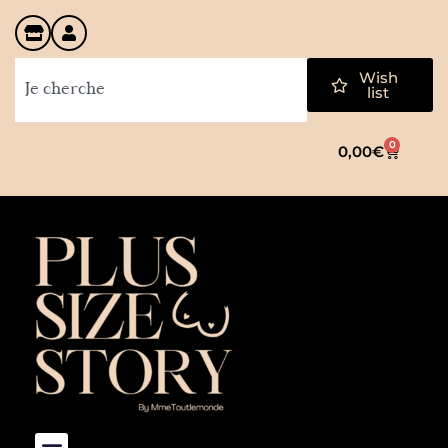
Wish
list
0
0,00
€