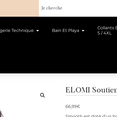
Collants 
ngerie Technique
Bain Et Playa
S / 4XL
ELOMI Soutien
66,99
€
Smooth est doté d’un bon