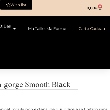
Wish list
0
0,00
€
Et Bas
Ma Taille, Ma Forme
Carte Cadeau
-gorge Smooth Black
net moulé non extensible qui, grâce à sa finition sans