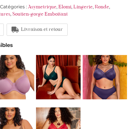
Catégories :
,
,
,
,
Asymetrique
Elomi
Lingerie
Ronde
,
tures
Soutien-gorge Emboitant
Livraison et retour
ibles