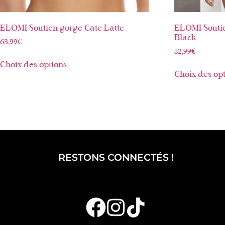
ELOMI Soutien gorge Cate Latte
ELOMI Souti
Black
63,99
€
82,99
€
Choix des options
Choix des op
RESTONS CONNECTÉS !