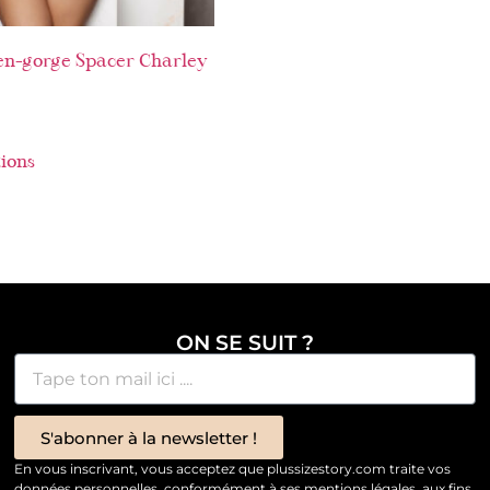
en-gorge Spacer Charley
tions
ON SE SUIT ?
S'abonner à la newsletter !
En vous inscrivant, vous acceptez que plussizestory.com traite vos
données personnelles, conformément à ses mentions légales, aux fins