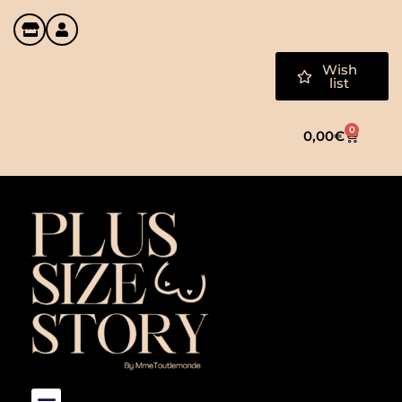
Wish
list
0
0,00
€