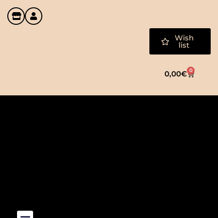
Wish
list
0
0,00
€