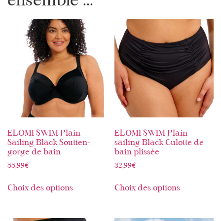
ensemble ...
ELOMI SWIM Plain
ELOMI SWIM Plain
Sailing Black Soutien-
sailing Black Culotte de
gorge de bain
bain plissée
55,99
€
32,99
€
Choix des options
Choix des options