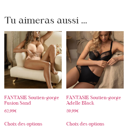
Tu aimeras aussi ...
FANTASIE Soutien-gorge
FANTASIE Soutien-gorge
Fusion Sand
Adelle Black
62,99
€
59,99
€
Choix des options
Choix des options