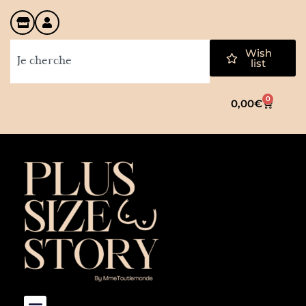
Wish
list
0
0,00
€