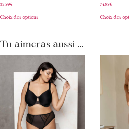
32,99
€
74,99
€
Choix des options
Choix des op
Tu aimeras aussi ...