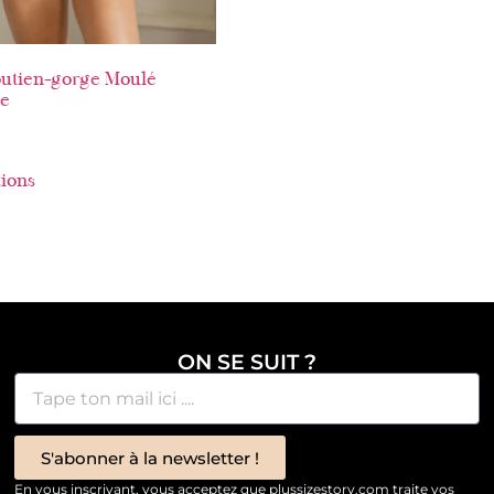
utien-gorge Moulé
de
tions
ON SE SUIT ?
S'abonner à la newsletter !
En vous inscrivant, vous acceptez que plussizestory.com traite vos