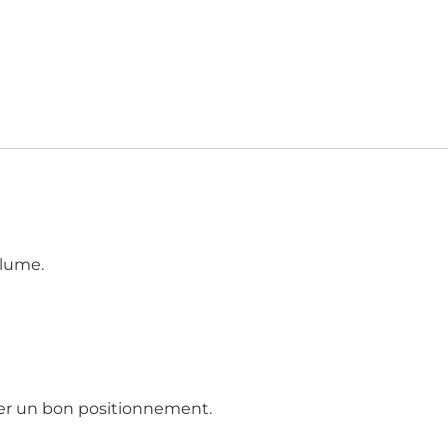
olume.
der un bon positionnement.