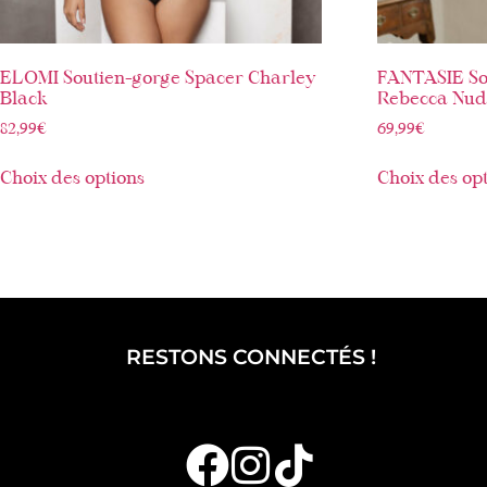
ELOMI Soutien-gorge Spacer Charley
FANTASIE So
Black
Rebecca Nu
82,99
€
69,99
€
Choix des options
Choix des op
RESTONS CONNECTÉS !