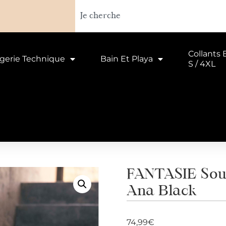
Collants 
ngerie Technique
Bain Et Playa
S / 4XL
FANTASIE Sou
Ana Black
74,99
€