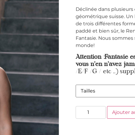
Déclinée dans plusieurs 
géométrique suisse. Un b
de trois différentes form
paddé et bien sûr, le R
Fantasie. Nous sommes si
monde!
Attention :Fantasie e
vous n’en n’avez jam
/E/F /G / etc ..) supp
Ajouter a