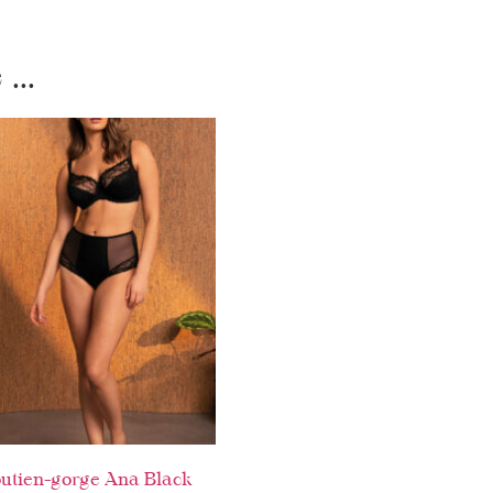
...
utien-gorge Ana Black