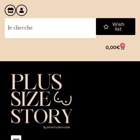
Wish
list
0
0,00
€