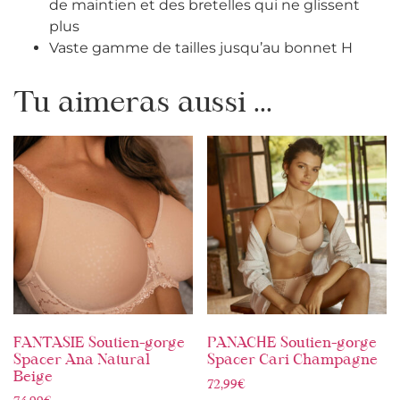
de maintien et des bretelles qui ne glissent
plus
Vaste gamme de tailles jusqu’au bonnet H
Tu aimeras aussi ...
FANTASIE Soutien-gorge
PANACHE Soutien-gorge
Spacer Ana Natural
Spacer Cari Champagne
Beige
72,99
€