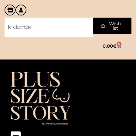
Wish
list
0
0,00
€