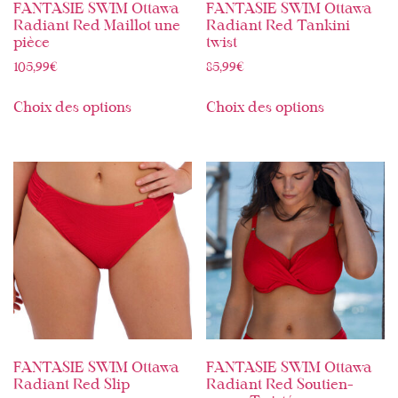
FANTASIE SWIM Ottawa
FANTASIE SWIM Ottawa
Radiant Red Maillot une
Radiant Red Tankini
pièce
twist
105,99
€
85,99
€
Choix des options
Choix des options
FANTASIE SWIM Ottawa
FANTASIE SWIM Ottawa
Radiant Red Slip
Radiant Red Soutien-