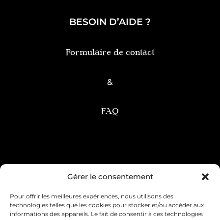
BESOIN D’AIDE ?
Formulaire de contact
&
FAQ
Condition générale de vente
Gérer le consentement
Pour offrir les meilleures expériences, nous utilisons des
Mentions légales
Livraison & retour
technologies telles que les cookies pour stocker et/ou accéder aux
informations des appareils. Le fait de consentir à ces technologies