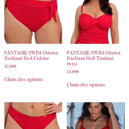
FANTASIE SWIM Ottawa
FANTASIE SWIM Ottawa
Radiant Red Culotte
Radiant Red Tankini
twist
47,99
€
85,99
€
Choix des options
Choix des options