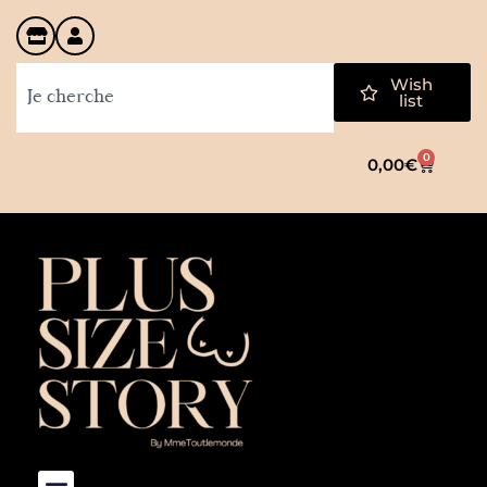
Wish
list
0
0,00
€