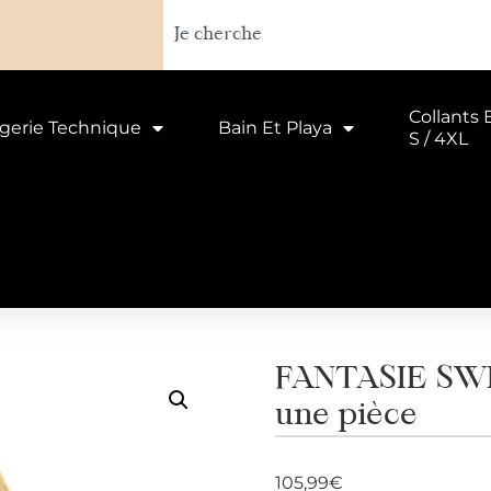
Collants 
ngerie Technique
Bain Et Playa
S / 4XL
FANTASIE SWIM
une pièce
105,99
€