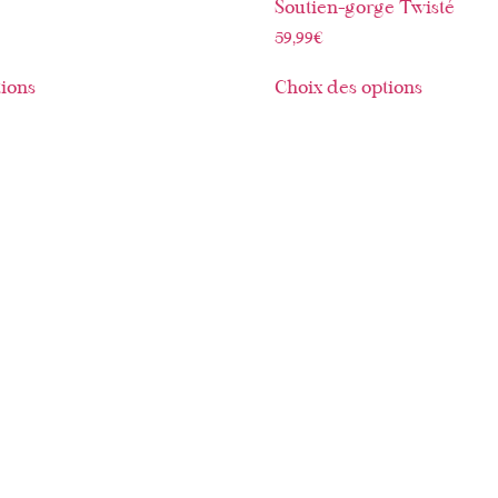
Soutien-gorge Twisté
59,99
€
tions
Choix des options