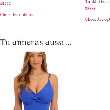
Tankini twist
35,99
€
85,99
€
Choix des options
Choix des op
Tu aimeras aussi ...