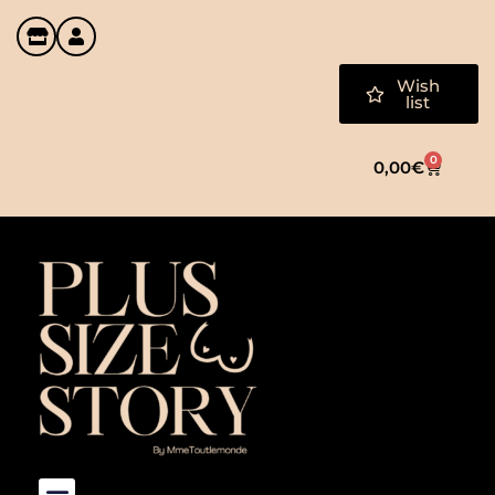
Wish
list
0
0,00
€