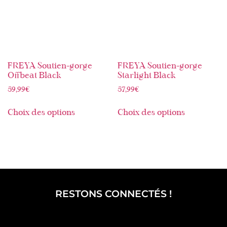
FREYA Soutien-gorge
FREYA Soutien-gorge
Offbeat Black
Starlight Black
59,99
€
57,99
€
Choix des options
Choix des options
RESTONS CONNECTÉS !