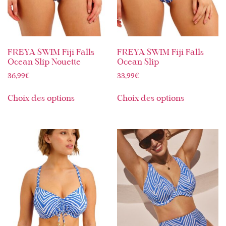
FREYA SWIM Fiji Falls
FREYA SWIM Fiji Falls
Ocean Slip Nouette
Ocean Slip
36,99
€
33,99
€
Choix des options
Choix des options