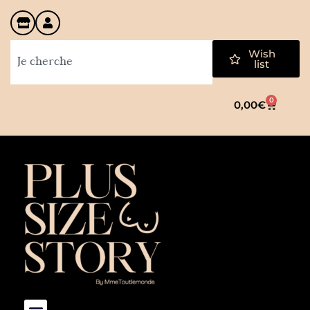
Wish
list
0
0,00
€