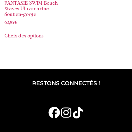
FANTASIE SWIM Beach
Waves Ultramarine
Soutien-gorge
62,99
€
Choix des options
RESTONS CONNECTÉS !