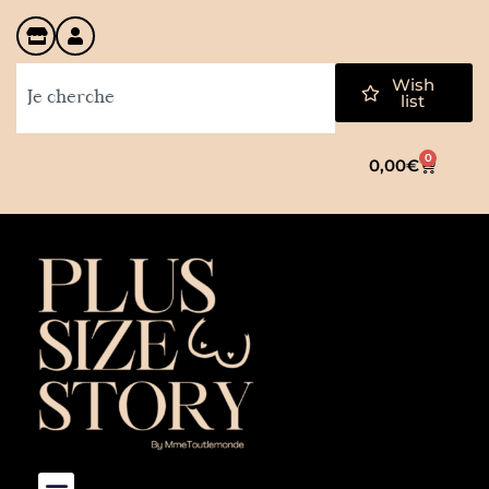
Wish
list
0
0,00
€