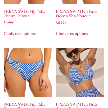
FREYA SWIM Fiji Falls
FREYA SWIM Fiji Falls
Ocean Culotte
Ocean Slip Nouette
36,99
€
36,99
€
Choix des options
Choix des options
FREYA SWIM Fiji Falls
FREYA SWIM Fiji Falls