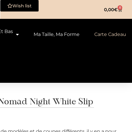
Wish list
0
0,00
€
Et Bas
Ma Taille, Ma Forme
Carte Cadeau
omad Night White Slip
de modèles et de coupes différents, il y en a pour