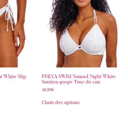
 White Slip
FREYA SWIM Nomad Night White
Soutien-gorge Tour de cou
49,99
€
Choix des options