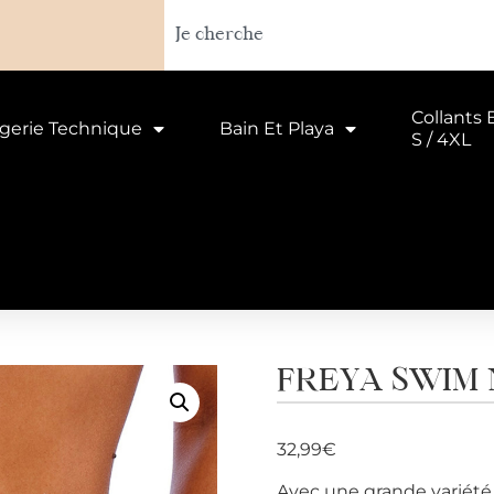
Collants 
ngerie Technique
Bain Et Playa
S / 4XL
FREYA SWIM N
32,99
€
Avec une grande variété 