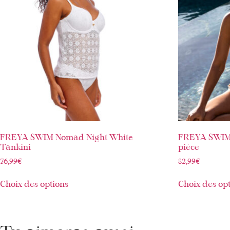
FREYA SWIM Nomad Night White
FREYA SWIM 
Tankini
pièce
76,99
€
82,99
€
Choix des options
Choix des op