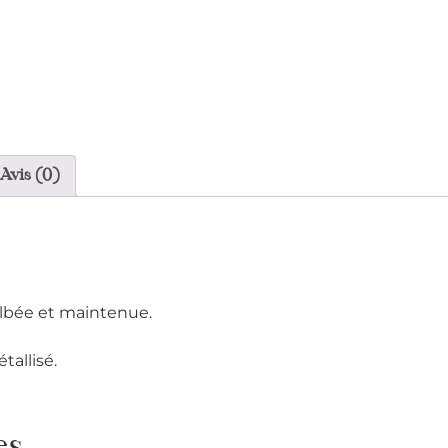
Avis (0)
lbée et maintenue.
allisé.
es