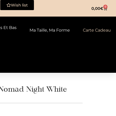
Wish list
0
0,00
€
ts Et Bas
Ma Taille, Ma Forme
Carte Cadeau
omad Night White