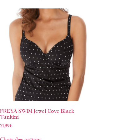
FREYA SWIM Jewel Cove Black
Tankini
71,99
€