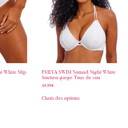
 White Slip
FREYA SWIM Nomad Night White
Soutien-gorge Tour de cou
49,99
€
Choix des options