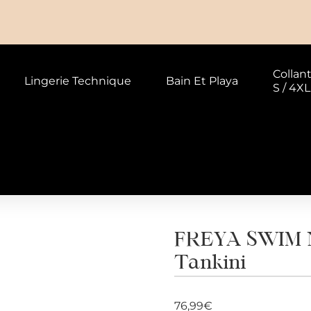
Collan
Lingerie Technique
Bain Et Playa
S / 4XL
FREYA SWIM N
Tankini
76,99
€