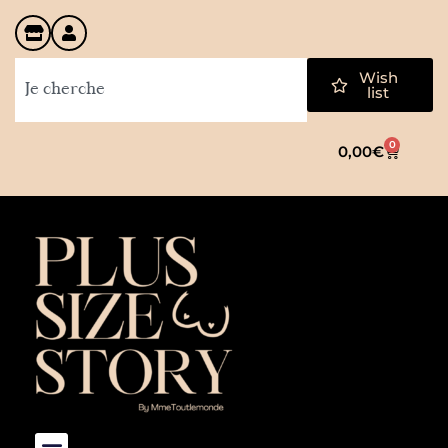
Wish
list
0
0,00
€