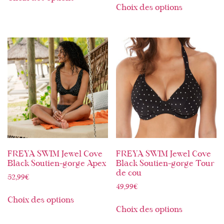
Choix des options
FREYA SWIM Jewel Cove
FREYA SWIM Jewel Cove
Black Soutien-gorge Apex
Black Soutien-gorge Tour
de cou
52,99
€
49,99
€
Choix des options
Choix des options