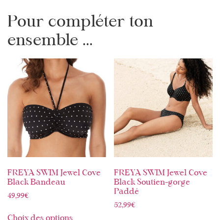
Pour compléter ton
ensemble ...
FREYA SWIM Jewel Cove
FREYA SWIM Jewel Cove
Black Bandeau
Black Soutien-gorge
Paddé
49,99
€
52,99
€
Choix des options