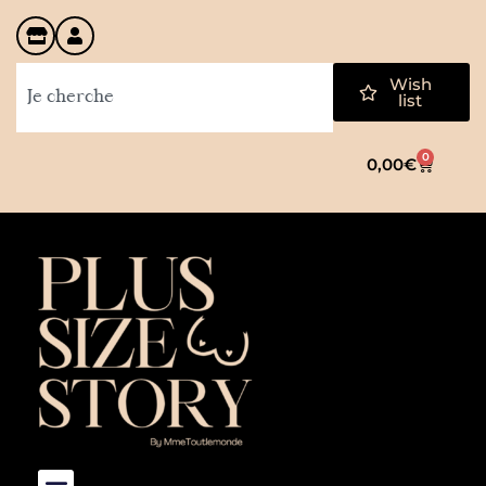
Wish
list
0
0,00
€