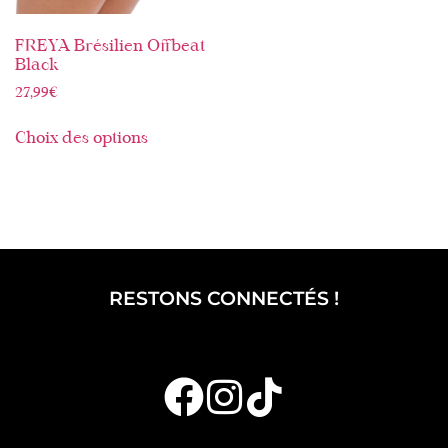
FREYA Brésilien Offbeat
Black
27,99
€
Choix des options
RESTONS CONNECTÉS !