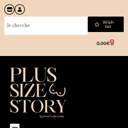
Wish
list
0
0,00
€