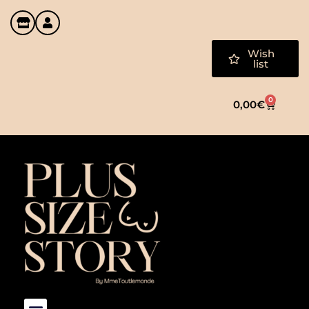
Wish
list
0
0,00
€