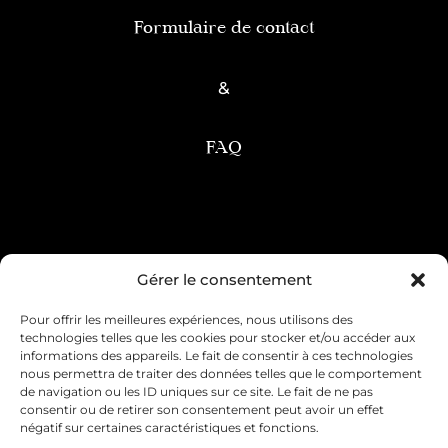
Formulaire de contact
&
FAQ
Condition générale de vente
Gérer le consentement
Pour offrir les meilleures expériences, nous utilisons des
Mentions légales
Livraison & retour
technologies telles que les cookies pour stocker et/ou accéder aux
informations des appareils. Le fait de consentir à ces technologies
Contact & service client
nous permettra de traiter des données telles que le comportement
de navigation ou les ID uniques sur ce site. Le fait de ne pas
consentir ou de retirer son consentement peut avoir un effet
Politique de cookies (UE)
négatif sur certaines caractéristiques et fonctions.