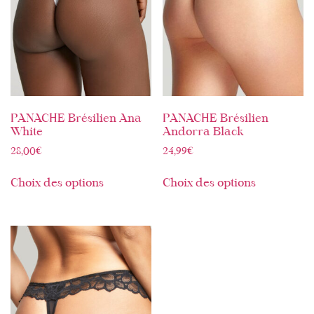
PANACHE Brésilien Ana
PANACHE Brésilien
White
Andorra Black
28,00
€
24,99
€
Choix des options
Choix des options