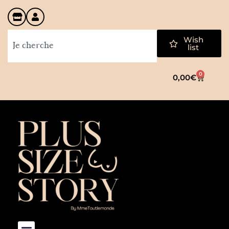
Wish
list
0
0,00
€