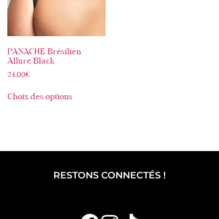
PANACHE Brésilien
Allure Black
24,00
€
Choix des options
RESTONS CONNECTÉS !