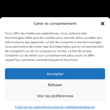
Condition générale de vente
Gérer le consentement
Pour offrir les meilleures expériences, nous utilisons des
Mentions légales
Livraison & retour
technologies telles que les cookies pour stocker et/ou accéder aux
informations des appareils. Le fait de consentir à ces technologies
Contact & service client
nous permettra de traiter des données telles que le comportement
de navigation ou les ID uniques sur ce site. Le fait de ne pas
consentir ou de retirer son consentement peut avoir un effet
Politique de cookies (UE)
négatif sur certaines caractéristiques et fonctions.
Déclaration de confidentialité (UE)
Accepter
Imprint
Refuser
Voir les préférences
Plus Size Story
Site réalisé par e-
novateur.fr
Politique de cookies
Déclaration de confidentialité
Imprint