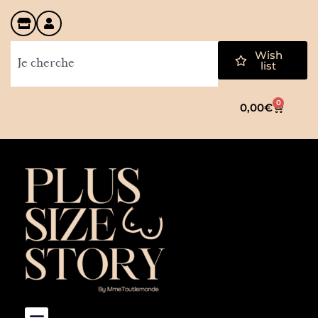
Wish
list
0
0,00
€