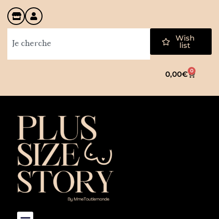
Wish
list
0
0,00
€