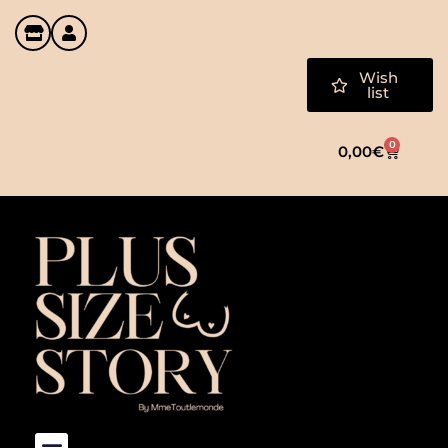
Wish
list
0
0,00
€