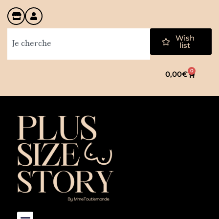
Wish
list
0
0,00
€