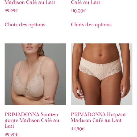
Madison Café au Lait
Café au Lait
99,99
€
110,00
€
Choix des options
Choix des options
PRIMADONNA Soutien-
PRIMADONNA Hotpant
gorge Madison Café au
Madison Café au Lait
Lait
44,90
€
99,90
€