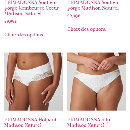
PRIMADONNA Soutien-
PRIMADONNA Soutien-
gorge Rembourré Coeur
gorge Madison Naturel
Madison Naturel
99,90
€
99,99
€
Choix des options
Choix des options
PRIMADONNA Hotpant
PRIMADONNA Slip
Madison Naturel
Madison Naturel