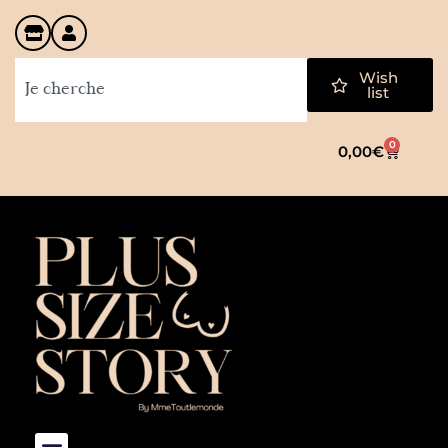
Wish
list
0
0,00
€