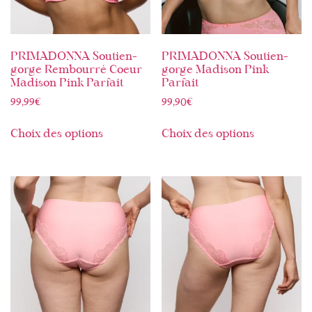
PRIMADONNA Soutien-
PRIMADONNA Soutien-
gorge Rembourré Coeur
gorge Madison Pink
Madison Pink Parfait
Parfait
99,99
€
99,90
€
Choix des options
Choix des options