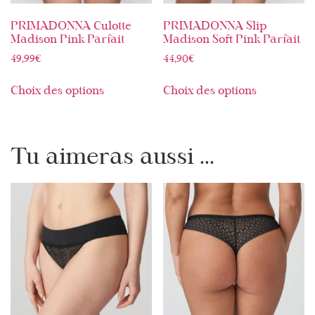
PRIMADONNA Culotte
PRIMADONNA Slip
Madison Pink Parfait
Madison Soft Pink Parfait
49,99
€
44,90
€
Choix des options
Choix des options
Tu aimeras aussi ...