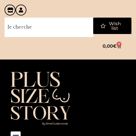
Wish
list
0
0,00
€