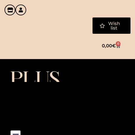
Wish
list
0
0,00
€