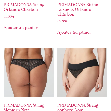
PRIMADONNA String
PRIMADONNA String
Orlando Charbon
Luxueux Orlando
Charbon
44,99
€
59,99
€
Ajouter au panier
Ajouter au panier
PRIMADONNA String
PRIMADONNA String
Montara Noir
Sophora Noir