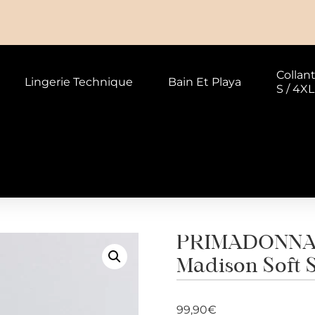
Collan
Lingerie Technique
Bain Et Playa
S / 4XL
PRIMADONNA 
Madison Soft 
99,90
€