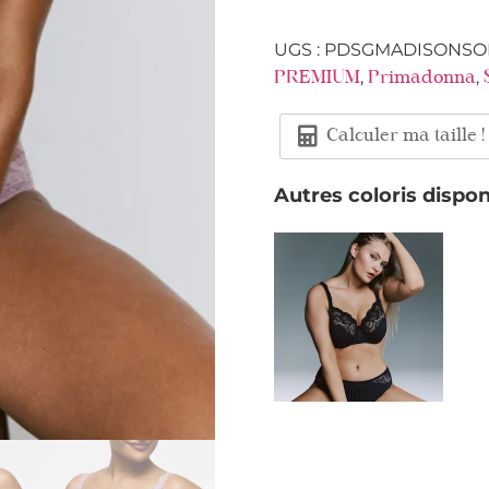
UGS :
PDSGMADISONSO
,
,
PREMIUM
Primadonna
Calculer ma taille !
Autres coloris dispon