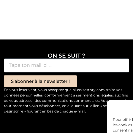
ON SE SUIT ?
S'abonner à la newsletter !
En vous inscrivant, vous acceptez que plussizestory.com traite vos
données personnelles, conformément à ses mentions légales, aux fins
de vous adresser des communications commerciales. Vous pouvez à
tout moment vous désabonner, en cliquant sur le lien « se
désinscrire » figurant en bas de chaque e-mail.
Pour offrir
les cookies
consentir à