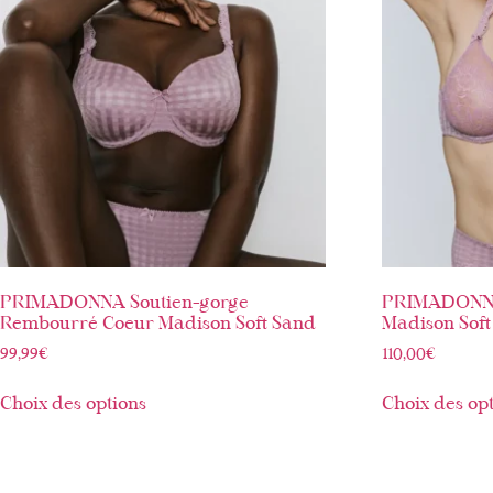
PRIMADONNA Soutien-gorge
PRIMADONNA
Rembourré Coeur Madison Soft Sand
Madison Sof
99,99
€
110,00
€
Choix des options
Choix des op